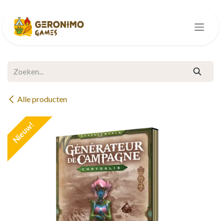
Overslaan naar inhoud
Alle producten
Nieuw!