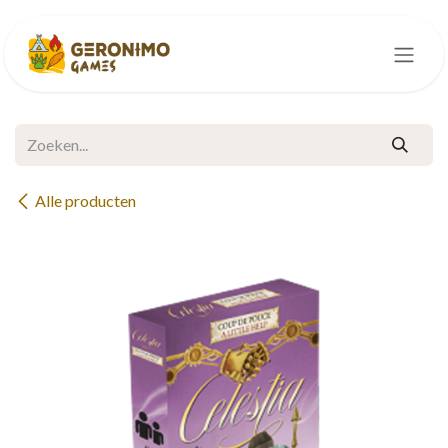
Overslaan naar inhoud
Alle producten