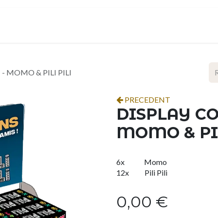
ropos
Contact
Événements
Espace pro
 MOMO & PILI PILI
PRECEDENT
DISPLAY C
MOMO & PIL
6x
​Momo
12x
​Pili Pili
0,00
€