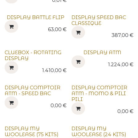
0,01
€
DISPLAY BATTLE FLIP
DISPLAY SPEED BAC
CLASSIQUE
63,00
€
387,00
€
SOON
CLUEBOX - ROTATING
DISPLAY ATM
DISPLAY
1.224,00
€
1.410,00
€
DISPLAY COMPTOIR
DISPLAY COMPTOIR
ATM - SPEED BAC
ATM - MOMO & PILI
PILI
0,00
€
0,00
€
DISPLAY MY
DISPLAY MY
WOOLEASE (75 KITS)
WOOLEASE (24 KITS)