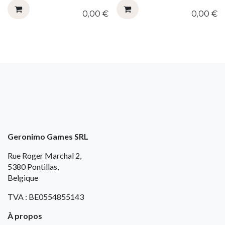
0,00
€
0,00
€
Geronimo Games SRL
Rue Roger Marchal 2,
5380 Pontillas,
Belgique
TVA : BE0554855143
À propos