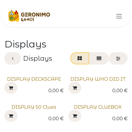
Se rendre au contenu
Displays
Displays
DISPLAY DECKSCAPE
DISPLAY WHO DID IT
0,00
€
0,00
€
DISPLAY 50 Clues
DISPLAY CLUEBOX
0,00
€
0,00
€