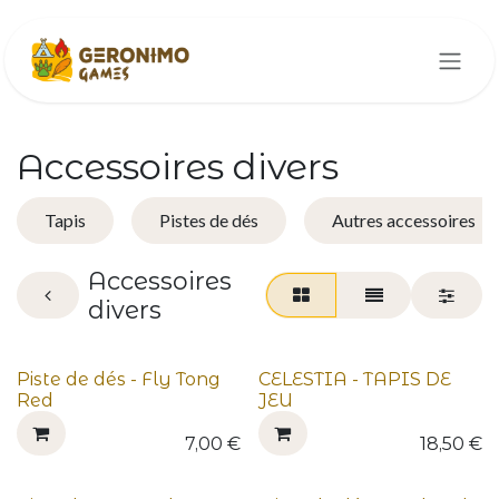
Se rendre au contenu
Accessoires divers
Tapis
Pistes de dés
Autres accessoires
Accessoires
divers
Piste de dés - Fly Tong
CELESTIA - TAPIS DE
Red
JEU
7,00
€
18,50
€