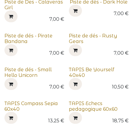
Piste de Des - Calaveras
Piste de dés - Dark Hole
Girl
7,00
€
7,00
€
Piste de dés - Pirate
Piste de dés - Rusty
Bandana
Gears
7,00
€
7,00
€
Piste de dés - Small
TAPIS Be Yourself
Hello Unicorn
40x40
7,00
€
10,50
€
TAPIS Compass Sepia
TAPIS Echecs
60x40
pedagogique 60x60
13,25
€
18,75
€