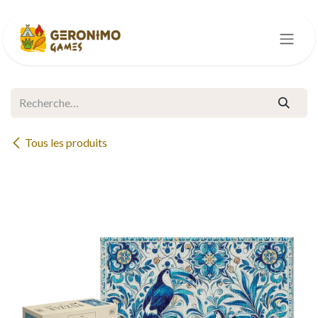
Se rendre au contenu
Tous les produits