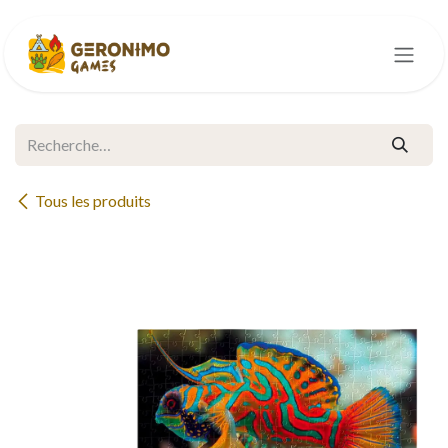
Se rendre au contenu
Tous les produits