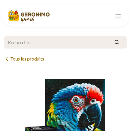
Se rendre au contenu
Tous les produits