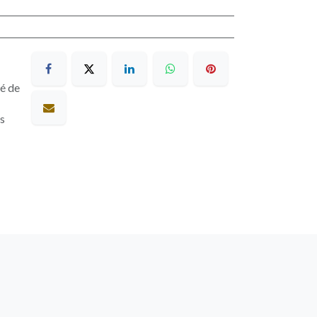
sé de
es