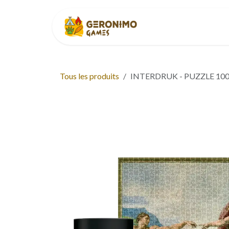
Se rendre au contenu
Accueil
À p
Tous les produits
INTERDRUK - PUZZLE 100