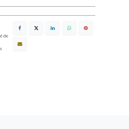
sé de
es