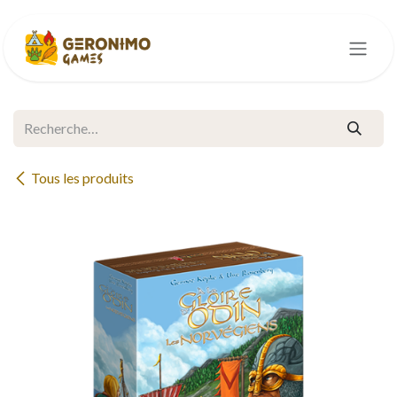
Se rendre au contenu
Tous les produits