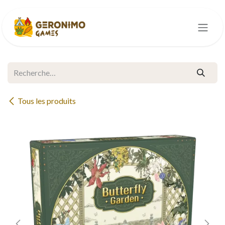
Se rendre au contenu
Tous les produits