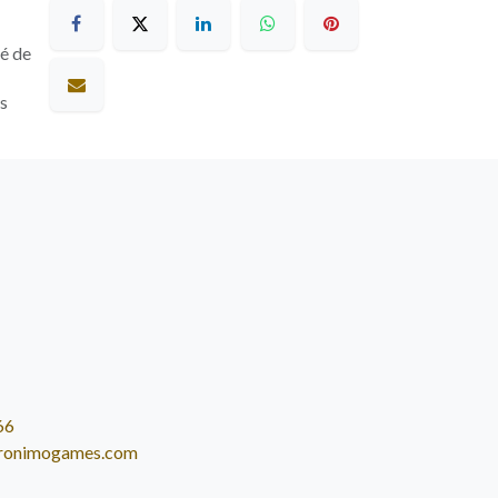
sé de
es
66
ronimogames.com