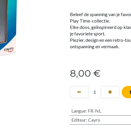
Beleef de spanning van je favo
Play Time-collectie.
Elke doos, geïnspireerd op kl
je favoriete sport.
Plezier, design en een retro-t
ontspanning en vermaak.
8,00
€
Langue
:
FR-NL
Editeur
:
Cayro