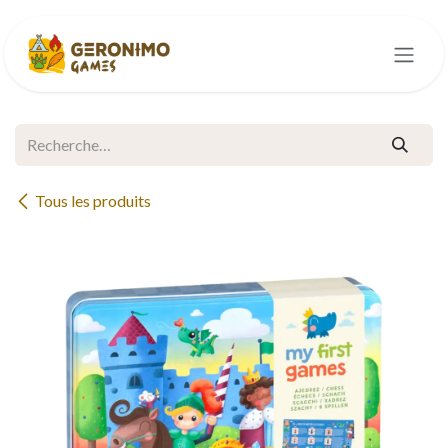
Se rendre au contenu
Tous les produits