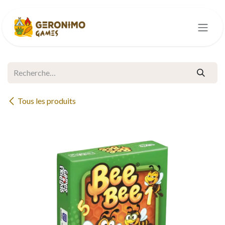
Se rendre au contenu
Tous les produits