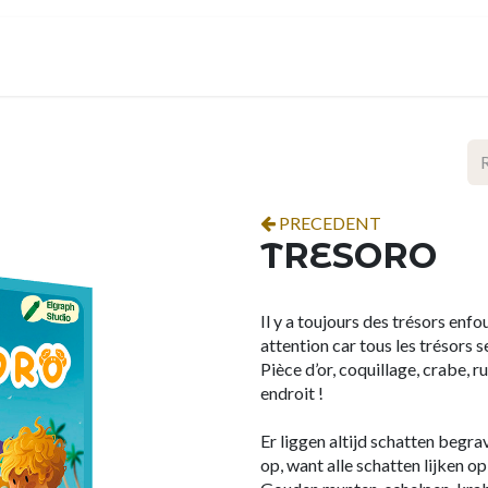
ropos
Contact
Événements
Espace pro
PRECEDENT
TRESORO
Il y a toujours des trésors enf
attention car tous les trésors 
Pièce d’or, coquillage, crabe, 
endroit !
Er liggen altijd schatten begrav
op, want alle schatten lijken 