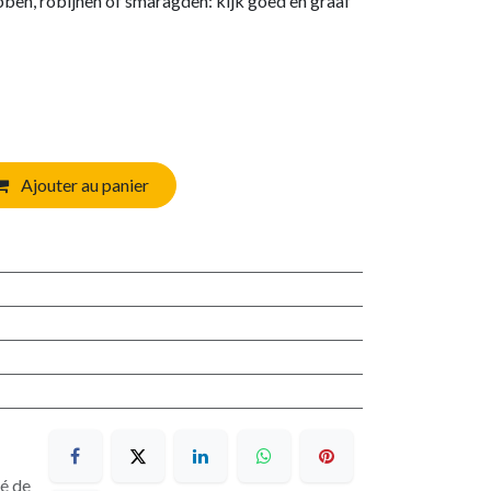
ben, robijnen of smaragden: kijk goed en graaf
Ajouter au panier
sé de