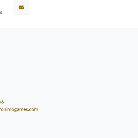
es
66
ronimogames.com