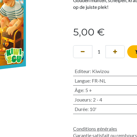
Gouden munten, schelpen, krab
op de juiste plek!
5,00
€
Editeur
:
Kiwizou
Langue
:
FR-NL
Âge
:
5 +
Joueurs
:
2 - 4
Durée
:
10'
Conditions générales
Garantie satisfait ou rembour