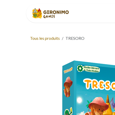
Se rendre au contenu
Accueil
À p
Tous les produits
TRESORO