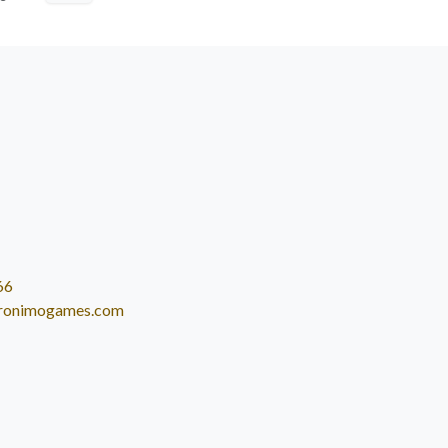
66
ronimogames.com