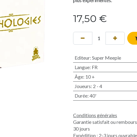
plus expérimentés.
17,50
€
Editeur
:
Super Meeple
Langue
:
FR
Âge
:
10 +
Joueurs
:
2 - 4
Durée
:
40'
Conditions générales
Garantie satisfait ou rembour
30 jours
Expédition : 2-3 jours ouvrabl