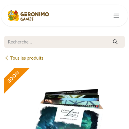
Se rendre au contenu
Tous les produits
SOON