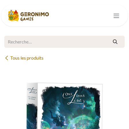
Se rendre au contenu
Tous les produits