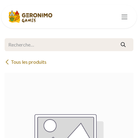
Se rendre au contenu
Tous les produits