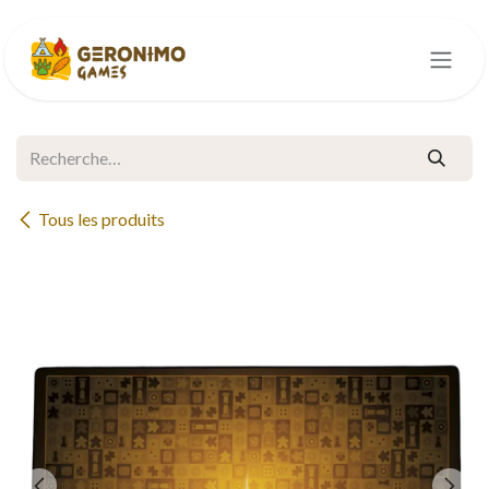
Se rendre au contenu
Tous les produits