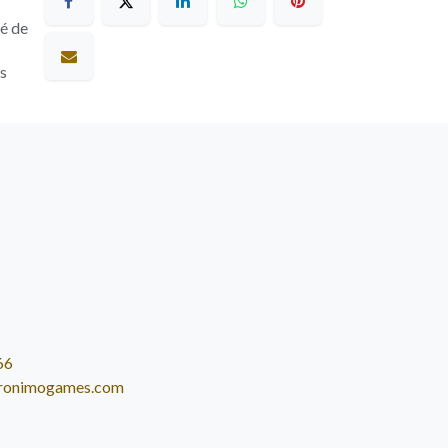
sé de
es
66
ronimogames.com