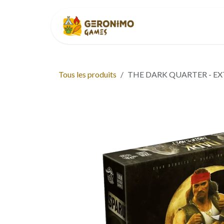
Se rendre au contenu
Accueil
À p
Tous les produits
THE DARK QUARTER - EXT