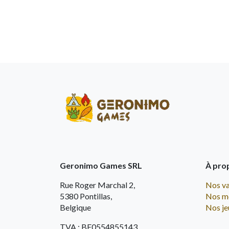
Geronimo Games SRL
À pro
Rue Roger Marchal 2,
Nos va
5380 Pontillas,
Nos m
Belgique
Nos je
TVA : BE0554855143