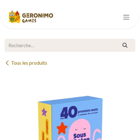
Se rendre au contenu
Tous les produits