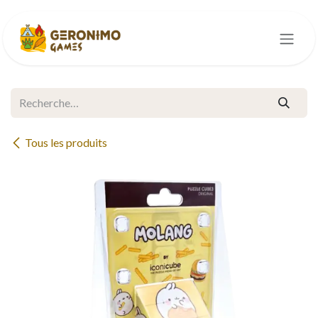
Se rendre au contenu
Tous les produits