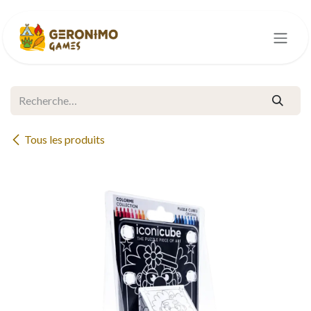
Se rendre au contenu
Tous les produits