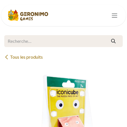
Se rendre au contenu
Tous les produits