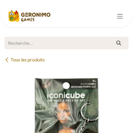
Se rendre au contenu
Tous les produits