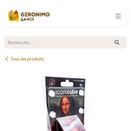
Se rendre au contenu
Tous les produits