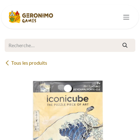
Se rendre au contenu
Tous les produits