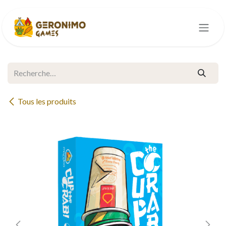
Se rendre au contenu
Tous les produits