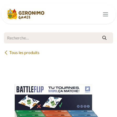
Se rendre au contenu
Tous les produits