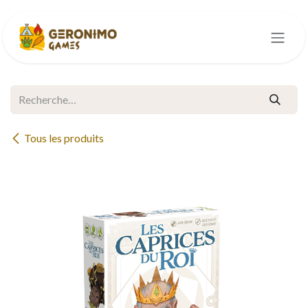
Se rendre au contenu
Tous les produits