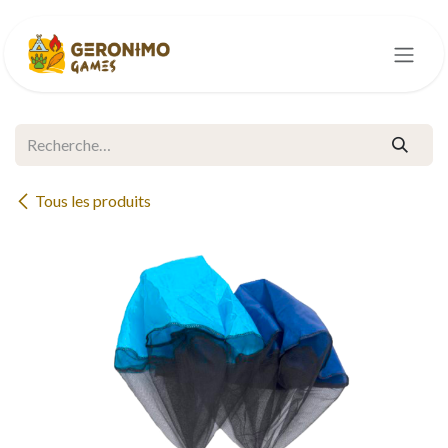
Se rendre au contenu
Tous les produits