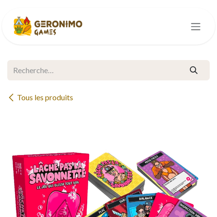
Se rendre au contenu
Tous les produits