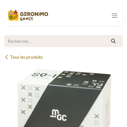
Se rendre au contenu
Tous les produits