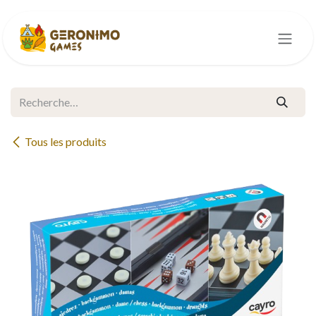
Se rendre au contenu
Tous les produits