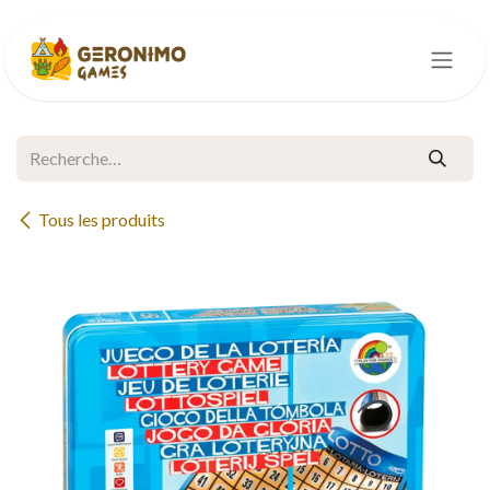
Se rendre au contenu
Tous les produits