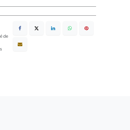
sé de
es