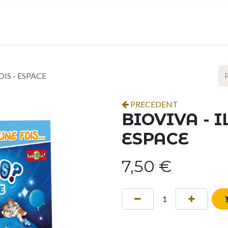
ropos
Contact
Événements
Espace pro
OIS - ESPACE
PRECEDENT
BIOVIVA - I
ESPACE
7,50
€