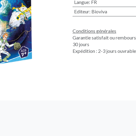
Langue
:
FR
Editeur
:
Bioviva
Conditions générales
Garantie satisfait ou rembour
30 jours
Expédition : 2-3 jours ouvrabl