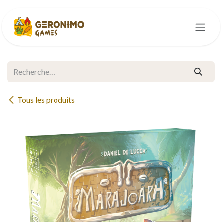
Se rendre au contenu
Tous les produits