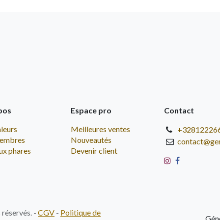
pos
Espace pro
Contact
leurs
Meilleures ventes
+32812226
embres
Nouveautés
contact@ge
ux phares
Devenir client
réservés. -
CGV
-
Politique de
Gén