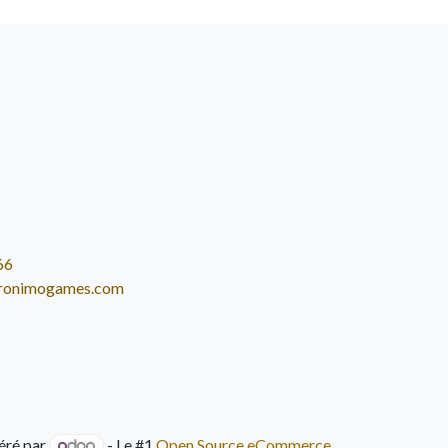
66
ronimogames.com
éré par
- Le #1
Open Source eCommerce