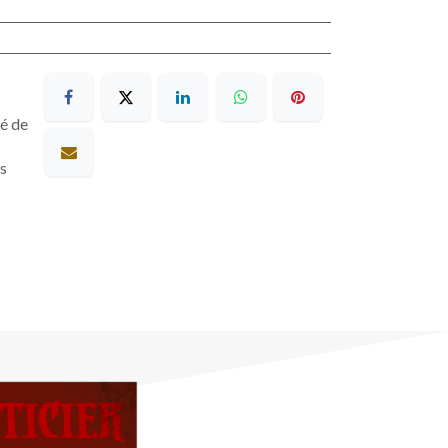
sé de
es