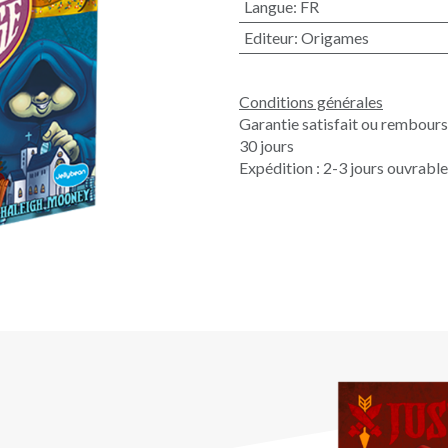
Langue
:
FR
Editeur
:
Origames
Conditions générales
Garantie satisfait ou rembour
30 jours
Expédition : 2-3 jours ouvrabl