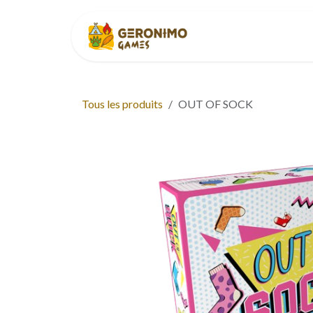
Se rendre au contenu
Accueil
À p
Tous les produits
OUT OF SOCK