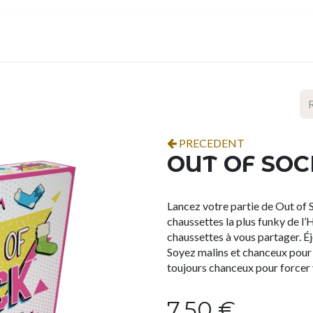
ropos
Contact
Événements
Espace pro
PRECEDENT
OUT OF SOC
Lancez votre partie de Out of S
chaussettes la plus funky de l’
chaussettes à vous partager. Éj
Soyez malins et chanceux pour 
toujours chanceux pour forcer v
7,50
€