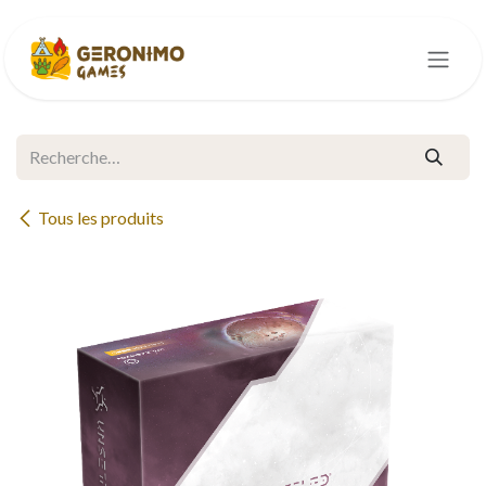
Se rendre au contenu
Tous les produits