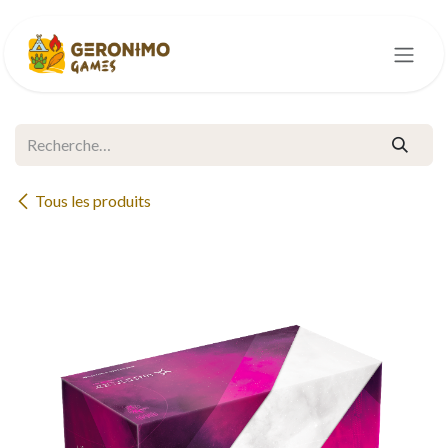
Se rendre au contenu
Tous les produits