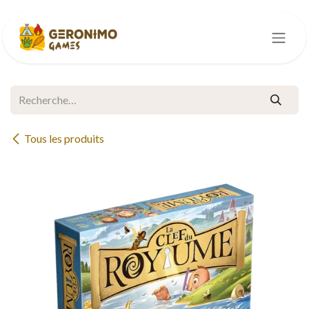
Se rendre au contenu
Tous les produits