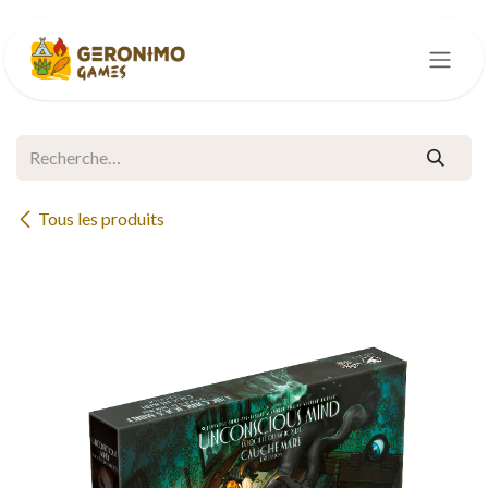
Se rendre au contenu
Tous les produits