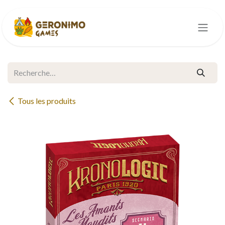
Se rendre au contenu
Tous les produits