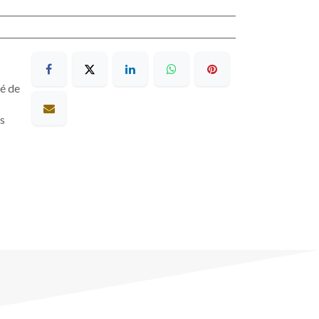
sé de
es