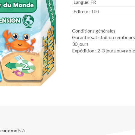
Langue
:
FR
Editeur
:
Tiki
Conditions générales
Garantie satisfait ou rembour
30 jours
Expédition : 2-3 jours ouvrabl
veaux mots à