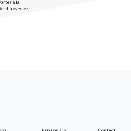
Partez à la
e et traversez
pos
Espace pro
Contact