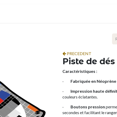
ropos
Contact
Événements
Espace pro
PRECEDENT
Piste de dés
Caractéristiques :
·
Fabriquée en Néoprène 
·
Impression haute défini
couleurs éclatantes.
·
Boutons pression
permet
secondes et facilitant le range