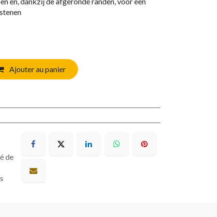
n en, dankzij de afgeronde randen, voor een
lstenen
Ajouter au panier
sé de
es