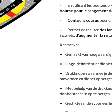
· En utilisant les boutons pre
bourse pour le rangement d
·
Contours cousus
pour un
· Permet de réaliser
des la
incurvés,
d’augmenter la rota
Kenmerken:
• Gemaakt van hoogwaardig ne
• Hoge-definitieprint die niet
• Drukknopen waarmee je de 
omvormen en die het opbergen 
• Met behulp van de drukknop
dobbelstenen in op te bergen.
• Gestikte randen voor een h