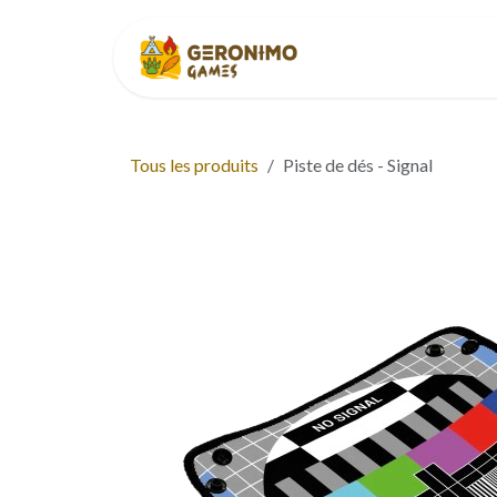
Se rendre au contenu
Accueil
À p
Tous les produits
Piste de dés - Signal