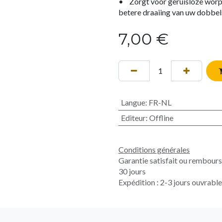
• Zorgt voor geruisloze worpe
betere draaiing van uw dobbe
7,00
€
Langue
:
FR-NL
Editeur
:
Offline
Conditions générales
Garantie satisfait ou rembour
30 jours
Expédition : 2-3 jours ouvrabl