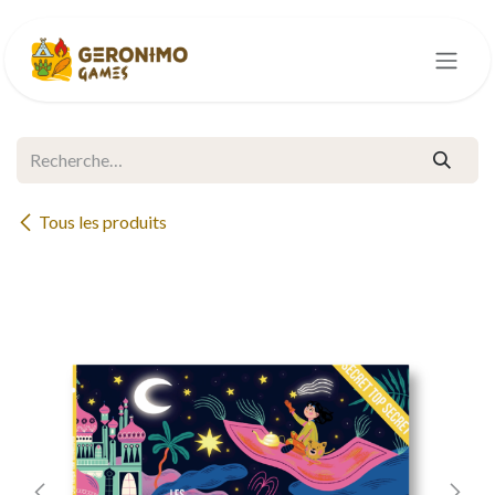
Se rendre au contenu
Tous les produits