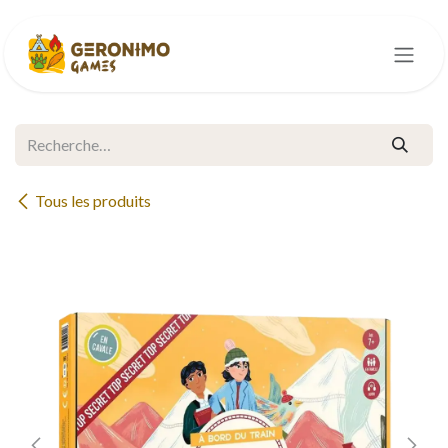
Se rendre au contenu
Tous les produits